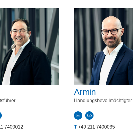
s
Armin
sführer
Handlungsbevollmächtigter
11 7400012
T
+49 211 7400035