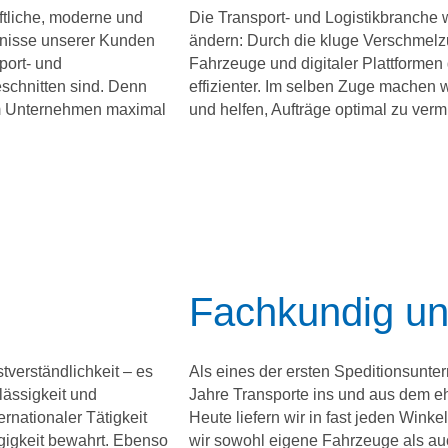
aftliche, moderne und
Die Transport- und Logistikbranche 
rfnisse unserer Kunden
ändern: Durch die kluge Verschmel
port- und
Fahrzeuge und digitaler Plattformen
eschnitten sind. Denn
effizienter. Im selben Zuge machen 
m Unternehmen maximal
und helfen, Aufträge optimal zu verm
Fachkundig u
tverständlichkeit – es
Als eines der ersten Speditionsunte
lässigkeit und
Jahre Transporte ins und aus dem 
ernationaler Tätigkeit
Heute liefern wir in fast jeden Wink
igkeit bewahrt. Ebenso
wir sowohl eigene Fahrzeuge als auc